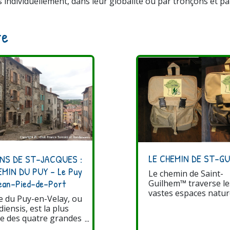
 individuellement, dans leur globalité ou par tronçons et pa
re
LE CHEMIN DE ST-GU
NS DE ST-JACQUES :
EMIN DU PUY - Le Puy
Le chemin de Saint-
Jean-Pied-de-Port
Guilhem™ traverse le
vastes espaces natur
e du Puy-en-Velay, ou
relient le départemen
diensis, est la plus
Lozère au nord, à cel
e des quatre grandes
l’Hérault au sud. Une
 historiques. C’est