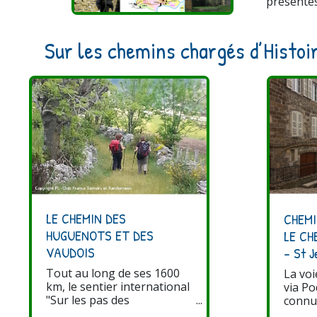
présentés
Sur les chemins chargés d’Histoi
LE CHEMIN DES
CHEMI
HUGUENOTS ET DES
LE CH
VAUDOIS
- St 
Tout au long de ses 1600
La voi
km, le sentier international
via Po
"Sur les pas des
connu
Huguenots" suit au plus
routes