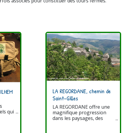
rfois associés pour constituer des tours fermés.
LA REGORDANE, chemin de
ILHEM
Saint-Gilles
s
LA REGORDANE offre une
els qui
magnifique progression
t de la
dans les paysages, des
ui de
vastes forêts de hêtres et
verts pâturages de la