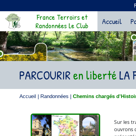
France Terroirs et
(curr
Accueil
Pa
Randonnées Le Club
PARCOURIR
en liberté
LA 
Accueil
|
Randonnées
|
Chemins chargés d’Histoi
Sur les t
ouvrons d